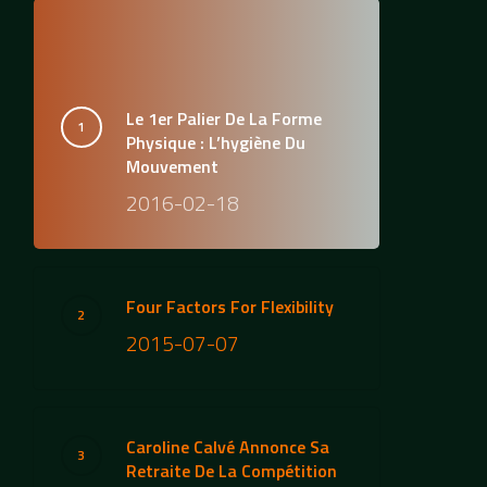
Le 1er Palier De La Forme
Physique : L’hygiène Du
Mouvement
2016-02-18
Four Factors For Flexibility
2015-07-07
Caroline Calvé Annonce Sa
Retraite De La Compétition