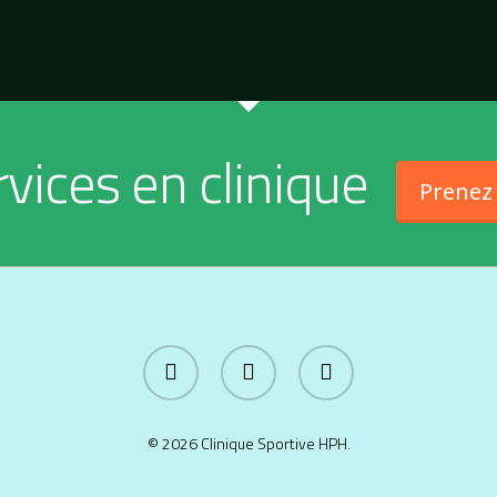
vices en clinique
Prenez
twitter
facebook
linkedin
© 2026 Clinique Sportive HPH.